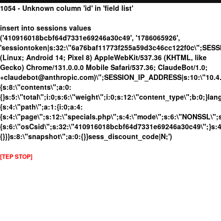
1054 - Unknown column 'id' in 'field list'
insert into sessions values
('410916018bcbf64d7331e69246a30c49', '1786065926',
'sessiontoken|s:32:\"6a76baf11773f255a59d3c46cc122f0c\";SES
(Linux; Android 14; Pixel 8) AppleWebKit/537.36 (KHTML, like
Gecko) Chrome/131.0.0.0 Mobile Safari/537.36; ClaudeBot/1.0;
+claudebot@anthropic.com)\";SESSION_IP_ADDRESS|s:10:\"10.4.86
{s:8:\"contents\";a:0:
{}s:5:\"total\";i:0;s:6:\"weight\";i:0;s:12:\"content_type\";b:0;}
{s:4:\"path\";a:1:{i:0;a:4:
{s:4:\"page\";s:12:\"specials.php\";s:4:\"mode\";s:6:\"NONSSL\";s
{s:6:\"osCsid\";s:32:\"410916018bcbf64d7331e69246a30c49\";}s:4:
{}}}s:8:\"snapshot\";a:0:{}}sess_discount_code|N;')
[TEP STOP]