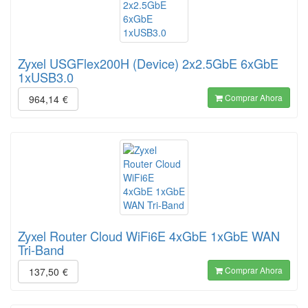
Zyxel USGFlex200H (Device) 2x2.5GbE 6xGbE
1xUSB3.0
Comprar Ahora
964,14
€
Zyxel Router Cloud WiFi6E 4xGbE 1xGbE WAN
Tri-Band
Comprar Ahora
137,50
€