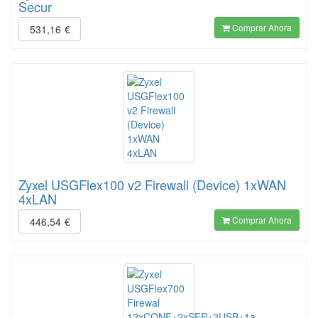
Secur
Comprar Ahora
531,16
€
Zyxel USGFlex100 v2 Firewall (Device) 1xWAN
4xLAN
Comprar Ahora
446,54
€