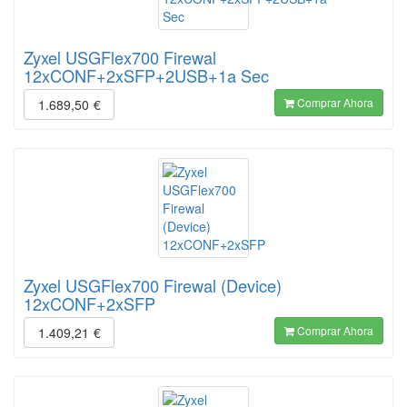
Zyxel USGFlex700 Firewal
12xCONF+2xSFP+2USB+1a Sec
Comprar Ahora
1.689,50
€
Zyxel USGFlex700 Firewal (Device)
12xCONF+2xSFP
Comprar Ahora
1.409,21
€