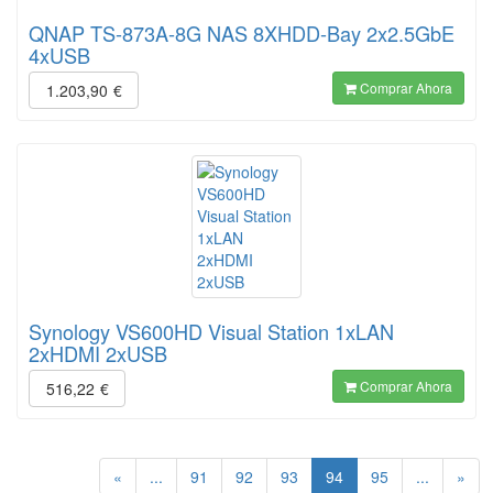
QNAP TS-873A-8G NAS 8XHDD-Bay 2x2.5GbE
4xUSB
Comprar Ahora
1.203,90
€
Synology VS600HD Visual Station 1xLAN
2xHDMI 2xUSB
Comprar Ahora
516,22
€
(current)
«
...
91
92
93
94
95
...
»