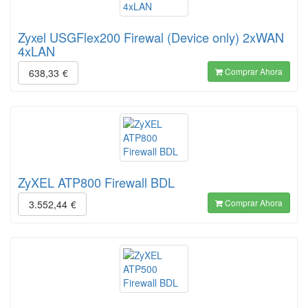
Zyxel USGFlex200 Firewal (Device only) 2xWAN
4xLAN
Comprar Ahora
638,33
€
ZyXEL ATP800 Firewall BDL
Comprar Ahora
3.552,44
€