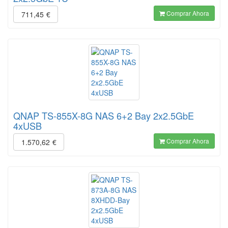
Comprar Ahora
711,45
€
QNAP TS-855X-8G NAS 6+2 Bay 2x2.5GbE
4xUSB
Comprar Ahora
1.570,62
€