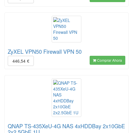
ZyXEL VPN50 Firewall VPN 50
Comprar Ahora
446,54
€
QNAP TS-435XeU-4G NAS 4xHDDBay 2x10GbE
2x2.5GbE 1U