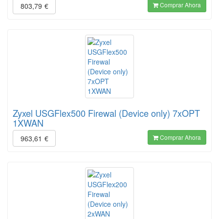
Comprar Ahora
803,79
€
Zyxel USGFlex500 Firewal (Device only) 7xOPT
1XWAN
Comprar Ahora
963,61
€