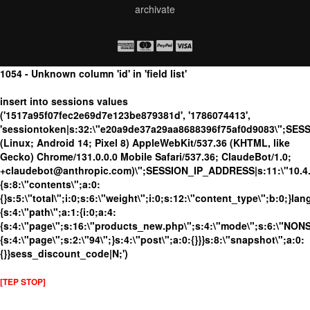
archivate
1054 - Unknown column 'id' in 'field list'
insert into sessions values
('1517a95f07fec2e69d7e123be879381d', '1786074413',
'sessiontoken|s:32:\"e20a9de37a29aa8688396f75af0d9083\";SES
(Linux; Android 14; Pixel 8) AppleWebKit/537.36 (KHTML, like
Gecko) Chrome/131.0.0.0 Mobile Safari/537.36; ClaudeBot/1.0;
+claudebot@anthropic.com)\";SESSION_IP_ADDRESS|s:11:\"10.4.98
{s:8:\"contents\";a:0:
{}s:5:\"total\";i:0;s:6:\"weight\";i:0;s:12:\"content_type\";b:0;}
{s:4:\"path\";a:1:{i:0;a:4:
{s:4:\"page\";s:16:\"products_new.php\";s:4:\"mode\";s:6:\"NONSS
{s:4:\"page\";s:2:\"94\";}s:4:\"post\";a:0:{}}}s:8:\"snapshot\";a:0:
{}}sess_discount_code|N;')
[TEP STOP]