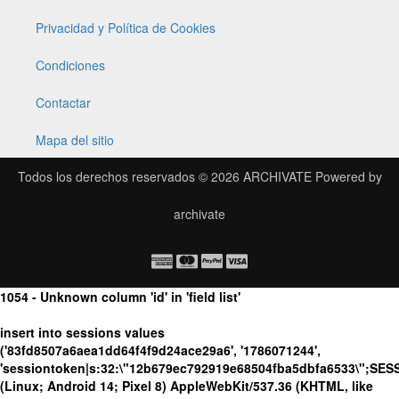
Privacidad y Política de Cookies
Condiciones
Contactar
Mapa del sitio
Todos los derechos reservados © 2026
ARCHIVATE
Powered by
archivate
1054 - Unknown column 'id' in 'field list'
insert into sessions values
('83fd8507a6aea1dd64f4f9d24ace29a6', '1786071244',
'sessiontoken|s:32:\"12b679ec792919e68504fba5dbfa6533\";SES
(Linux; Android 14; Pixel 8) AppleWebKit/537.36 (KHTML, like