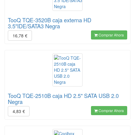
TooQ TQE-3520B caja externa HD
3.5"IDE/SATA3 Negra
Comprar Ahora
16,78
€
TooQ TQE-2510B caja HD 2.5" SATA USB 2.0
Negra
Comprar Ahora
4,83
€