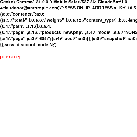
Gecko) Chrome/131.0.0.0 Mobile Safari/537.36; ClaudeBot/1.0;
+claudebot@anthropic.com)\";SESSION_IP_ADDRESS|s:12:\"10.5.17
{s:8:\"contents\";a:0:
{}s:5:\"total\";i:0;s:6:\"weight\";i:0;s:12:\"content_type\";b:0;}
{s:4:\"path\";a:1:{i:0;a:4:
{s:4:\"page\";s:16:\"products_new.php\";s:4:\"mode\";s:6:\"NONSS
{s:4:\"page\";s:3:\"685\";}s:4:\"post\";a:0:{}}}s:8:\"snapshot\";a:0:
{}}sess_discount_code|N;')
[TEP STOP]