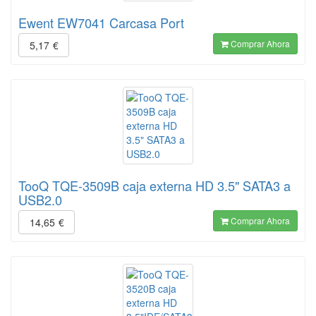
Ewent EW7041 Carcasa Port
Comprar Ahora
5,17
€
TooQ TQE-3509B caja externa HD 3.5" SATA3 a
USB2.0
Comprar Ahora
14,65
€