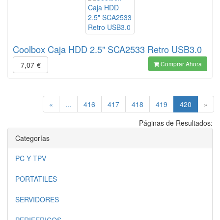
Coolbox Caja HDD 2.5" SCA2533 Retro USB3.0
Comprar Ahora
7,07
€
(current)
«
...
416
417
418
419
420
»
Páginas de Resultados:
Categorías
PC Y TPV
PORTATILES
SERVIDORES