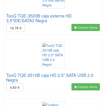
TooQ TQE-3520B caja externa HD
3.5"IDE/SATA3 Negra
Comprar Ahora
16,78
€
TooQ TQE-2510B caja HD 2.5" SATA USB 2.0
Negra
Comprar Ahora
4,83
€