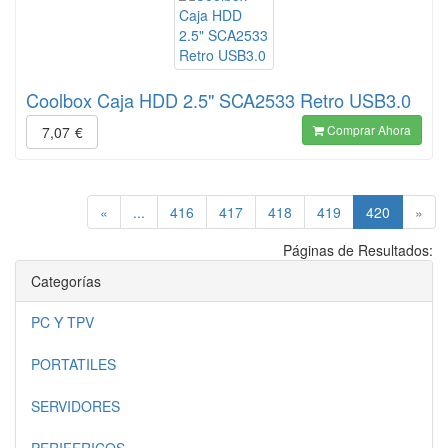
Coolbox Caja HDD 2.5" SCA2533 Retro USB3.0
Comprar Ahora
7,07
€
(current)
«
...
416
417
418
419
420
»
Páginas de Resultados:
Categorías
PC Y TPV
PORTATILES
SERVIDORES