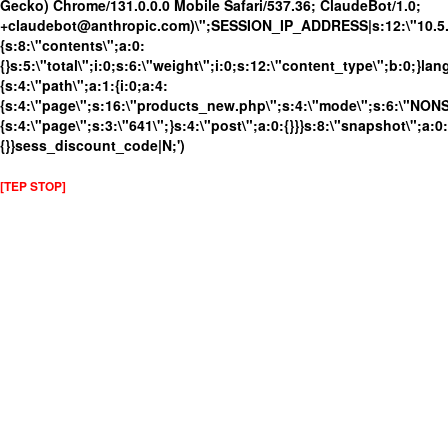
Gecko) Chrome/131.0.0.0 Mobile Safari/537.36; ClaudeBot/1.0;
+claudebot@anthropic.com)\";SESSION_IP_ADDRESS|s:12:\"10.5.17
{s:8:\"contents\";a:0:
{}s:5:\"total\";i:0;s:6:\"weight\";i:0;s:12:\"content_type\";b:0;}
{s:4:\"path\";a:1:{i:0;a:4:
{s:4:\"page\";s:16:\"products_new.php\";s:4:\"mode\";s:6:\"NONSS
{s:4:\"page\";s:3:\"641\";}s:4:\"post\";a:0:{}}}s:8:\"snapshot\";a:0:
{}}sess_discount_code|N;')
[TEP STOP]