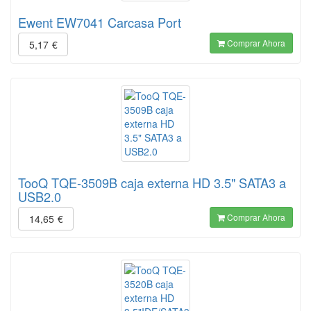
Ewent EW7041 Carcasa Port
Comprar Ahora
5,17
€
TooQ TQE-3509B caja externa HD 3.5" SATA3 a
USB2.0
Comprar Ahora
14,65
€