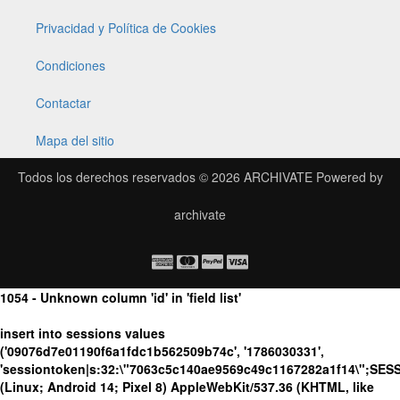
Privacidad y Política de Cookies
Condiciones
Contactar
Mapa del sitio
Todos los derechos reservados © 2026
ARCHIVATE
Powered by
archivate
1054 - Unknown column 'id' in 'field list'
insert into sessions values
('09076d7e01190f6a1fdc1b562509b74c', '1786030331',
'sessiontoken|s:32:\"7063c5c140ae9569c49c1167282a1f14\";SES
(Linux; Android 14; Pixel 8) AppleWebKit/537.36 (KHTML, like