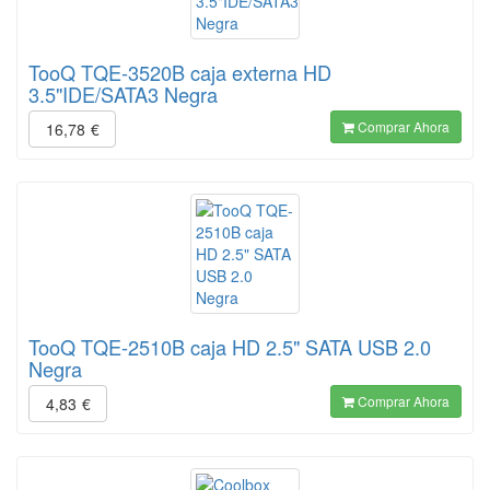
TooQ TQE-3520B caja externa HD
3.5"IDE/SATA3 Negra
Comprar Ahora
16,78
€
TooQ TQE-2510B caja HD 2.5" SATA USB 2.0
Negra
Comprar Ahora
4,83
€