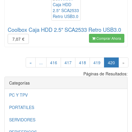
Coolbox Caja HDD 2.5" SCA2533 Retro USB3.0
Comprar Ahora
7,07
€
(current)
«
...
416
417
418
419
420
»
Páginas de Resultados:
Categorías
PC Y TPV
PORTATILES
SERVIDORES