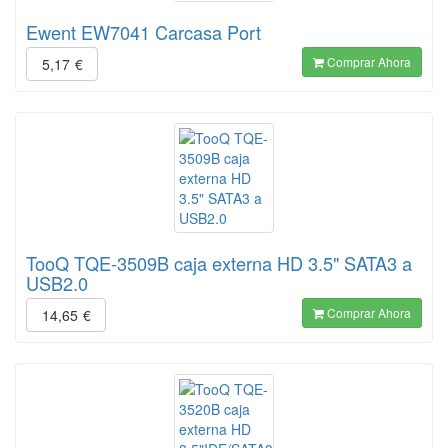
Ewent EW7041 Carcasa Port
Comprar Ahora
5,17
€
TooQ TQE-3509B caja externa HD 3.5" SATA3 a
USB2.0
Comprar Ahora
14,65
€