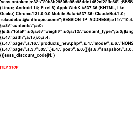
'sessiontoken|s:32:\"29b3b29505a95a95dde1452cf22ffc66\";SES
(Linux; Android 14; Pixel 8) AppleWebKit/537.36 (KHTML, like
Gecko) Chrome/131.0.0.0 Mobile Safari/537.36; ClaudeBot/1.0;
+claudebot@anthropic.com)\";SESSION_IP_ADDRESS|s:11:\"10.4.98
{s:8:\"contents\";a:0:
{}s:5:\"total\";i:0;s:6:\"weight\";i:0;s:12:\"content_type\";b:0;}
{s:4:\"path\";a:1:{i:0;a:4:
{s:4:\"page\";s:16:\"products_new.php\";s:4:\"mode\";s:6:\"NONSS
{s:4:\"page\";s:3:\"505\";}s:4:\"post\";a:0:{}}}s:8:\"snapshot\";a:0:
{}}sess_discount_code|N;')
[TEP STOP]