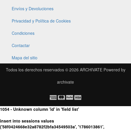
Envíos y Devoluciones
Privacidad y Política de Cookies
Condiciones
Contactar
Mapa del sitio
Todos los derechos reservados © 2026
ARCHIVATE
Powered by
archivate
1054 - Unknown column 'id' in 'field list'
insert into sessions values
('58f0424668e32a8782f2bfa34549503a', '1786013861',