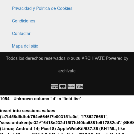
Privacidad y Política de Cookies
Condiciones
Contactar
Mapa del sitio
Todos los derechos reservados © 2026
ARCHIVATE
Powered by
archivate
1054 - Unknown column 'id' in 'field list'
insert into sessions values
('a7bf58d8dfeb754e6646f7e003151a0c', '1786275681',
'sessiontoken|s:32:\"6418e232d15f7fd40ba5881e517882cd\";SES
(Linux; Android 14; Pixel 8) AppleWebKit/537.36 (KHTML, like