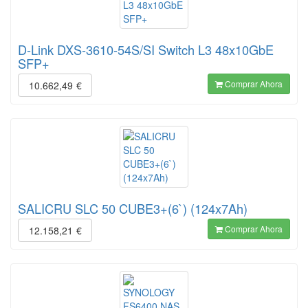
D-Link DXS-3610-54S/SI Switch L3 48x10GbE
SFP+
Comprar Ahora
10.662,49
€
SALICRU SLC 50 CUBE3+(6`) (124x7Ah)
Comprar Ahora
12.158,21
€