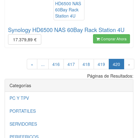
Synology HD6500 NAS 60Bay Rack Station 4U
Comprar Ahora
17.379,89
€
(current)
«
...
416
417
418
419
420
»
Páginas de Resultados:
Categorías
PC Y TPV
PORTATILES
SERVIDORES
PERIFERICOS