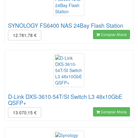
SYNOLOGY FS6400 NAS 24Bay Flash Station
Comprar Ahora
12.781,78
€
D-Link DXS-3610-54T/SI Switch L3 48x10GbE
QSFP+
Comprar Ahora
13.070,15
€