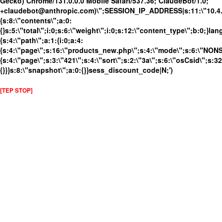
Gecko) Chrome/131.0.0.0 Mobile Safari/537.36; ClaudeBot/1.0;
+claudebot@anthropic.com)\";SESSION_IP_ADDRESS|s:11:\"10.4.98
{s:8:\"contents\";a:0:
{}s:5:\"total\";i:0;s:6:\"weight\";i:0;s:12:\"content_type\";b:0;}
{s:4:\"path\";a:1:{i:0;a:4:
{s:4:\"page\";s:16:\"products_new.php\";s:4:\"mode\";s:6:\"NONSS
{s:4:\"page\";s:3:\"421\";s:4:\"sort\";s:2:\"3a\";s:6:\"osCsid\";s
{}}}s:8:\"snapshot\";a:0:{}}sess_discount_code|N;')
[TEP STOP]