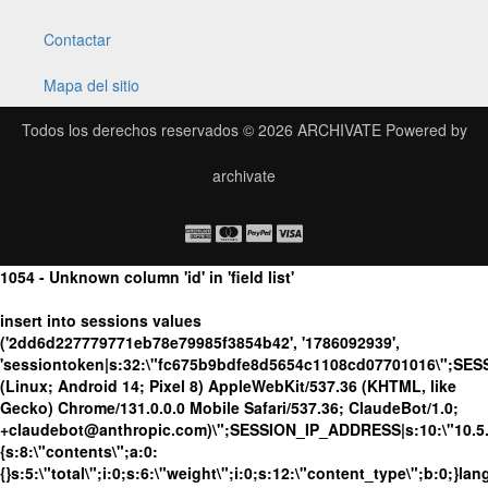
Contactar
Mapa del sitio
Todos los derechos reservados © 2026
ARCHIVATE
Powered by
archivate
1054 - Unknown column 'id' in 'field list'
insert into sessions values
('2dd6d227779771eb78e79985f3854b42', '1786092939',
'sessiontoken|s:32:\"fc675b9bdfe8d5654c1108cd07701016\";SES
(Linux; Android 14; Pixel 8) AppleWebKit/537.36 (KHTML, like
Gecko) Chrome/131.0.0.0 Mobile Safari/537.36; ClaudeBot/1.0;
+claudebot@anthropic.com)\";SESSION_IP_ADDRESS|s:10:\"10.5.63
{s:8:\"contents\";a:0:
{}s:5:\"total\";i:0;s:6:\"weight\";i:0;s:12:\"content_type\";b:0;}