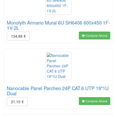
Monolyth Armario Mural 6U SH6406 600x450 1F-
1V-2L
Comprar Ahora
134,89
€
Nanocable Panel Parcheo 24P CAT.6 UTP 19"1U
Dual
Comprar Ahora
21,10
€