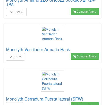
1B8
Comprar Ahora
583,22
€
Monolyth Ventilador Armario Rack
Comprar Ahora
26,02
€
Monolyth Cerradura Puerta lateral (SFW)