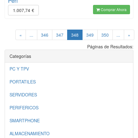
Perf
Comprar Ahora
1.007,74
€
(current)
«
...
346
347
348
349
350
...
»
Páginas de Resultados:
Categorías
PC Y TPV
PORTATILES
SERVIDORES
PERIFERICOS
SMARTPHONE
ALMACENAMIENTO