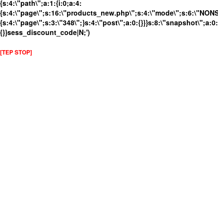
{s:4:\"path\";a:1:{i:0;a:4:
{s:4:\"page\";s:16:\"products_new.php\";s:4:\"mode\";s:6:\"NONSS
{s:4:\"page\";s:3:\"348\";}s:4:\"post\";a:0:{}}}s:8:\"snapshot\";a:0:
{}}sess_discount_code|N;')
[TEP STOP]