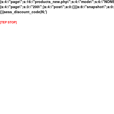
{s:4:\"page\";s:16:\"products_new.php\";s:4:\"mode\";s:6:\"NONSS
{s:4:\"page\";s:3:\"200\";}s:4:\"post\";a:0:{}}}s:8:\"snapshot\";a:0:
{}}sess_discount_code|N;')
[TEP STOP]