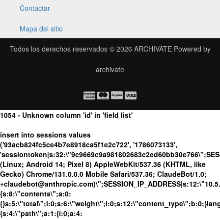
Contactar
Mapa del sitio
Todos los derechos reservados © 2026
ARCHIVATE
Powered by
archivate
1054 - Unknown column 'id' in 'field list'
insert into sessions values
('93acb824fc5ce4b7e8918ca5f1e2c722', '1786073133',
'sessiontoken|s:32:\"9c9669c9a981802683c2ed60bb30e766\";SES
(Linux; Android 14; Pixel 8) AppleWebKit/537.36 (KHTML, like
Gecko) Chrome/131.0.0.0 Mobile Safari/537.36; ClaudeBot/1.0;
+claudebot@anthropic.com)\";SESSION_IP_ADDRESS|s:12:\"10.5.10
{s:8:\"contents\";a:0:
{}s:5:\"total\";i:0;s:6:\"weight\";i:0;s:12:\"content_type\";b:0;}
{s:4:\"path\";a:1:{i:0;a:4: