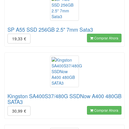
SP A55 SSD 256GB 2.5" 7mm Sata3
Comprar Ahora
19,33
€
Kingston SA400S37/480G SSDNow A400 480GB
SATA3
Comprar Ahora
30,99
€