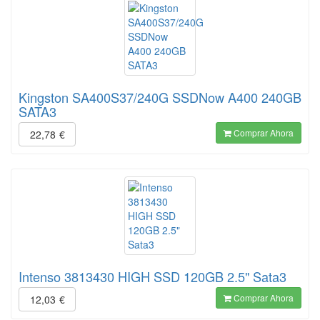
Kingston SA400S37/240G SSDNow A400 240GB
SATA3
Comprar Ahora
22,78
€
Intenso 3813430 HIGH SSD 120GB 2.5" Sata3
Comprar Ahora
12,03
€