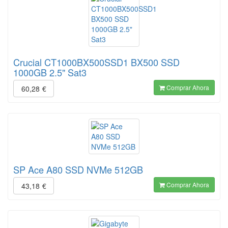
Crucial CT1000BX500SSD1 BX500 SSD
1000GB 2.5" Sat3
Comprar Ahora
60,28
€
SP Ace A80 SSD NVMe 512GB
Comprar Ahora
43,18
€