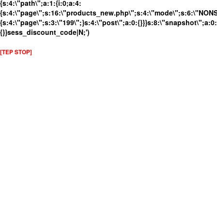
{s:4:\"path\";a:1:{i:0;a:4:
{s:4:\"page\";s:16:\"products_new.php\";s:4:\"mode\";s:6:\"NONSS
{s:4:\"page\";s:3:\"199\";}s:4:\"post\";a:0:{}}}s:8:\"snapshot\";a:0:
{}}sess_discount_code|N;')
[TEP STOP]