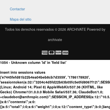
Contactar
Mapa del sitio
Todos los derechos reservados © 2026
ARCHIVATE
Powered by
archivate
1054 - Unknown column 'id' in 'field list'
insert into sessions values
('e7445fefd81b22b4ea04beb8cb7d3559', '1786178920',
'sessiontoken|s:32:\"3204c4d5fd22b63b05fc5e0fd8067f12\";SES
(Linux; Android 14; Pixel 8) AppleWebKit/537.36 (KHTML, like
Gecko) Chrome/131.0.0.0 Mobile Safari/537.36; ClaudeBot/1.0;
+claudebot@anthropic.com)\";SESSION_IP_ADDRESS|s:12:\"10.5.10
{s:8:\"contents\";a:0:
{}s:5:\"total\";i:0;s:6:\"weight\";i:0;s:12:\"content_type\";b:0;}