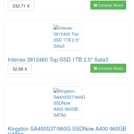
Comprar Ahora
232,71
€
Intenso 3812460 Top SSD 1TB 2.5" Sata3
Comprar Ahora
52,88
€
Kingston SA400S37/960G SSDNow A400 960GB