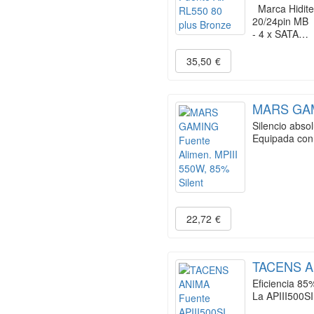
Marca Hidite
20/24pin MB
- 4 x SATA…
35,50
€
MARS GAMI
Silencio abso
Equipada con 
22,72
€
TACENS AN
Eficiencia 85
La APIII500SI