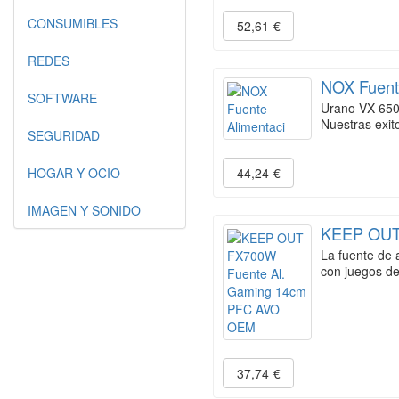
CONSUMIBLES
52,61
€
REDES
NOX Fuent
SOFTWARE
Urano VX 650
Nuestras exit
SEGURIDAD
HOGAR Y OCIO
44,24
€
IMAGEN Y SONIDO
KEEP OUT
La fuente de 
con juegos 
37,74
€