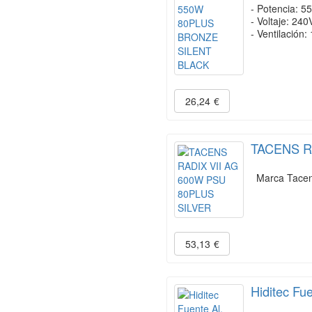
- Potencia: 5
- Voltaje: 240
- Ventilación:
26,24
€
TACENS R
Marca Tacens
53,13
€
Hiditec Fu