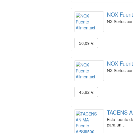
NOX Fuent
NX Series con
50,09
€
NOX Fuent
NX Series con
45,92
€
TACENS A
Esta fuente d
para un…