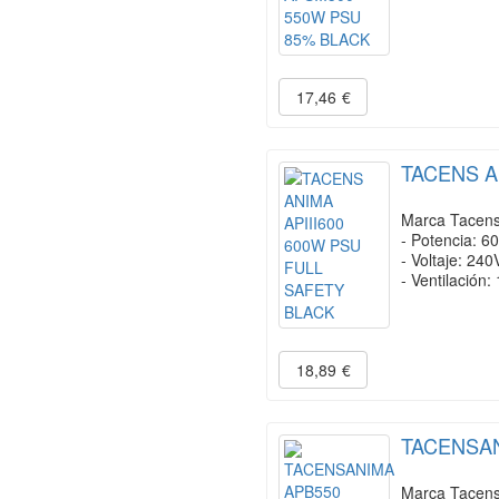
17,46
€
TACENS A
Marca Tacens 
- Potencia: 6
- Voltaje: 240
- Ventilación
18,89
€
TACENSAN
Marca Tacens