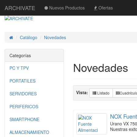
ARCHIVATE
Nuevos Productos
Ofertas
Catálogo
Novedades
Inicio
Categorías
Novedades
PC Y TPV
PORTATILES
Vista:
Listado
Cuadrícul
SERVIDORES
PERIFERICOS
NOX Fuent
SMARTPHONE
Urano VX 750
Nuestras exit
ALMACENAMIENTO