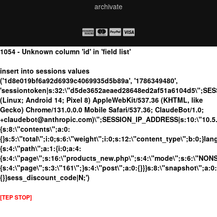
archivate
1054 - Unknown column 'id' in 'field list'
insert into sessions values
('1d8e019bf6a92d6939c4069935d5b89a', '1786349480',
'sessiontoken|s:32:\"d5de3652aeaed28648ed2af51a6104d5\";SES
(Linux; Android 14; Pixel 8) AppleWebKit/537.36 (KHTML, like
Gecko) Chrome/131.0.0.0 Mobile Safari/537.36; ClaudeBot/1.0;
+claudebot@anthropic.com)\";SESSION_IP_ADDRESS|s:10:\"10.5.63
{s:8:\"contents\";a:0:
{}s:5:\"total\";i:0;s:6:\"weight\";i:0;s:12:\"content_type\";b:0;}
{s:4:\"path\";a:1:{i:0;a:4:
{s:4:\"page\";s:16:\"products_new.php\";s:4:\"mode\";s:6:\"NONSS
{s:4:\"page\";s:3:\"161\";}s:4:\"post\";a:0:{}}}s:8:\"snapshot\";a:0:
{}}sess_discount_code|N;')
[TEP STOP]