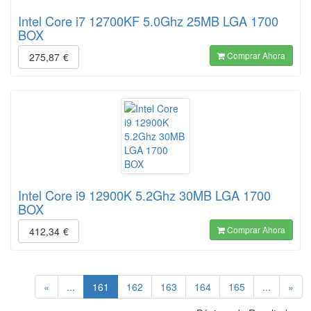
Intel Core i7 12700KF 5.0Ghz 25MB LGA 1700
BOX
Comprar Ahora
275,87
€
Intel Core i9 12900K 5.2Ghz 30MB LGA 1700
BOX
Comprar Ahora
412,34
€
(current)
«
...
161
162
163
164
165
...
»