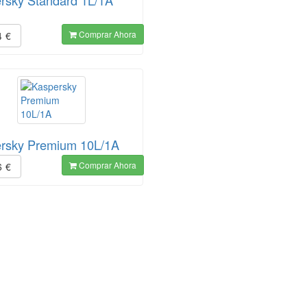
rsky Standard 1L/1A
Comprar Ahora
4
€
rsky Premium 10L/1A
Comprar Ahora
6
€