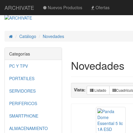
ARCHIVATE
Nuevos Productos
Ofertas
Catálogo
Novedades
Inicio
Categorías
Novedades
PC Y TPV
PORTATILES
Vista:
Listado
Cuadrícul
SERVIDORES
PERIFERICOS
SMARTPHONE
ALMACENAMIENTO