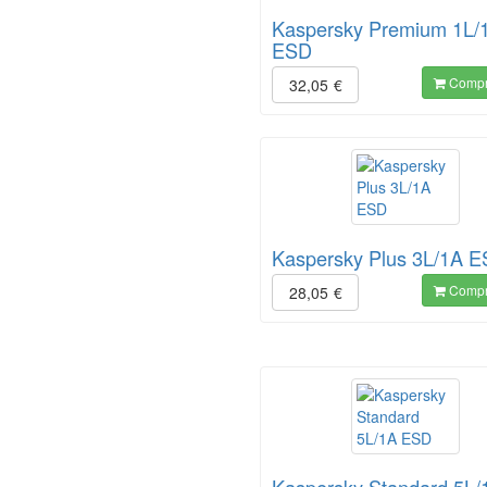
Kaspersky Premium 1L/
ESD
Compr
32,05
€
Kaspersky Plus 3L/1A 
Compr
28,05
€