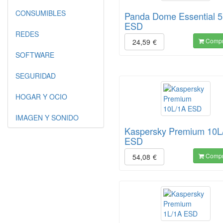
CONSUMIBLES
Panda Dome Essential 5 
ESD
REDES
Compr
24,59
€
SOFTWARE
SEGURIDAD
HOGAR Y OCIO
IMAGEN Y SONIDO
Kaspersky Premium 10L
ESD
Compr
54,08
€