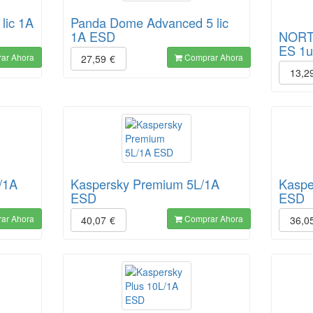
lic 1A
Panda Dome Advanced 5 lic
1A ESD
NORT
ES 1u
ar Ahora
Comprar Ahora
27,59
€
13,2
/1A
Kaspersky Premium 5L/1A
Kaspe
ESD
ESD
ar Ahora
Comprar Ahora
40,07
€
36,0