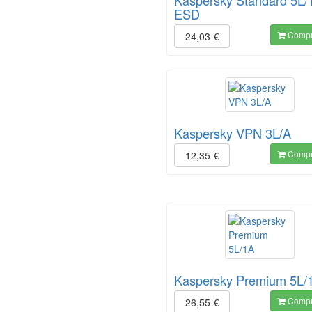
Kaspersky Standard 5L/
ESD
Compr
24,03
€
Kaspersky VPN 3L/A
Compr
12,35
€
Kaspersky Premium 5L/
Compr
26,55
€