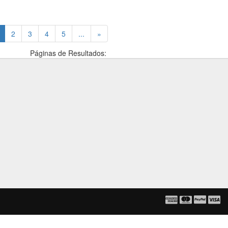
(current)
2
3
4
5
...
»
Páginas de Resultados: