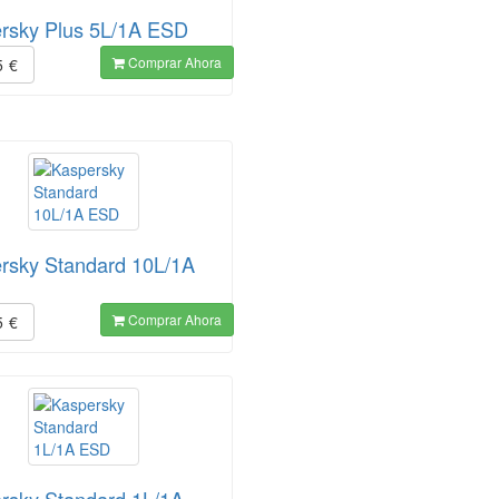
rsky Plus 5L/1A ESD
Comprar Ahora
5
€
rsky Standard 10L/1A
Comprar Ahora
5
€