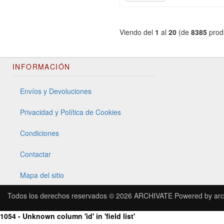
Viendo del
1
al
20
(de
8385
prod
INFORMACIÓN
Envíos y Devoluciones
Privacidad y Política de Cookies
Condiciones
Contactar
Mapa del sitio
Todos los derechos reservados © 2026
ARCHIVATE
Powered by
arc
1054 - Unknown column 'id' in 'field list'