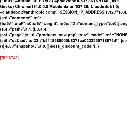
(Linux; Android 14; Pixel 8) AppleWebKit/537.36 (KHTML, like
Gecko) Chrome/131.0.0.0 Mobile Safari/537.36; ClaudeBot/1.0;
+claudebot@anthropic.com)\";SESSION_IP_ADDRESS|s:12:\"10.4.19
{s:8:\"contents\";a:0:
{}s:5:\"total\";i:0;s:6:\"weight\";i:0;s:12:\"content_type\";b:0;}
{s:4:\"path\";a:1:{i:0;a:4:
{s:4:\"page\";s:16:\"products_new.php\";s:4:\"mode\";s:6:\"NONSS
{s:6:\"osCsid\";s:32:\"b5118588000b8378ca0222255718879d\";}s:4
{}}}s:8:\"snapshot\";a:0:{}}sess_discount_code|N;')
[TEP STOP]