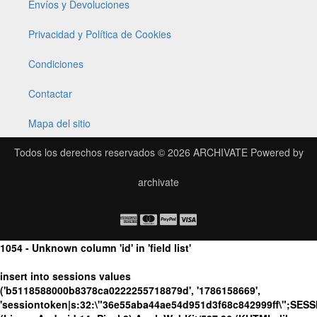
Envíos y Devoluciones
Privacidad y Política de Cookies
Condiciones
Contactar
Mapa del sitio
Todos los derechos reservados © 2026
ARCHIVATE
Powered by
archivate
1054 - Unknown column 'id' in 'field list'
insert into sessions values
('b5118588000b8378ca0222255718879d', '1786158669',
'sessiontoken|s:32:\"36e55aba44ae54d951d3f68c842999ff\";SES