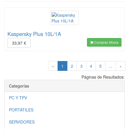
Kaspersky Plus 10L/1A
Comprar Ahora
33,97
€
(current)
«
1
2
3
4
5
...
»
Páginas de Resultados:
Categorías
PC Y TPV
PORTATILES
SERVIDORES