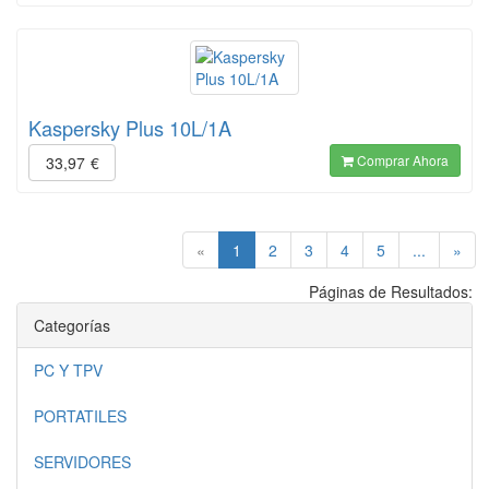
Kaspersky Plus 10L/1A
Comprar Ahora
33,97
€
(current)
«
1
2
3
4
5
...
»
Páginas de Resultados:
Categorías
PC Y TPV
PORTATILES
SERVIDORES