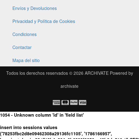
Envíos y Devoluciones
Privacidad y Política de Cookies
Condiciones
Contactar
Mapa del sitio
Todos los derechos reservados © 2026
ARCHIVATE
Powered by
archivate
1054 - Unknown column 'id' in 'field list'
insert into sessions values
('78253fbc2d8e09462308a29136fc1105', '1786166957',