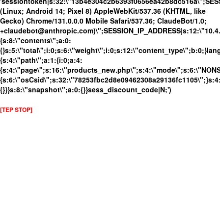
'sessiontoken|s:32:\"13b4e304c2b6393f0656ea42b8dc516a\";SES
(Linux; Android 14; Pixel 8) AppleWebKit/537.36 (KHTML, like
Gecko) Chrome/131.0.0.0 Mobile Safari/537.36; ClaudeBot/1.0;
+claudebot@anthropic.com)\";SESSION_IP_ADDRESS|s:12:\"10.4.19
{s:8:\"contents\";a:0:
{}s:5:\"total\";i:0;s:6:\"weight\";i:0;s:12:\"content_type\";b:0;}
{s:4:\"path\";a:1:{i:0;a:4:
{s:4:\"page\";s:16:\"products_new.php\";s:4:\"mode\";s:6:\"NONSS
{s:6:\"osCsid\";s:32:\"78253fbc2d8e09462308a29136fc1105\";}s:4:
{}}}s:8:\"snapshot\";a:0:{}}sess_discount_code|N;')
[TEP STOP]