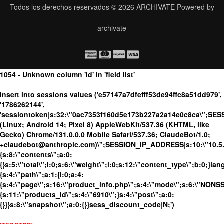
Todos los derechos reservados © 2026
ARCHIVATE
Powered by
archivate
1054 - Unknown column 'id' in 'field list'
insert into sessions values ('e57147a7dfefff53de94ffc8a51dd979',
'1786262144',
'sessiontoken|s:32:\"0ac7353f160d5e173b227a2a14e0c8ca\";SES
(Linux; Android 14; Pixel 8) AppleWebKit/537.36 (KHTML, like
Gecko) Chrome/131.0.0.0 Mobile Safari/537.36; ClaudeBot/1.0;
+claudebot@anthropic.com)\";SESSION_IP_ADDRESS|s:10:\"10.5.63
{s:8:\"contents\";a:0:
{}s:5:\"total\";i:0;s:6:\"weight\";i:0;s:12:\"content_type\";b:0;}
{s:4:\"path\";a:1:{i:0;a:4:
{s:4:\"page\";s:16:\"product_info.php\";s:4:\"mode\";s:6:\"NONSSL
{s:11:\"products_id\";s:4:\"6910\";}s:4:\"post\";a:0:
{}}}s:8:\"snapshot\";a:0:{}}sess_discount_code|N;')