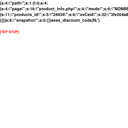
{s:4:\"path\";a:1:{i:0;a:4:
{s:4:\"page\";s:16:\"product_info.php\";s:4:\"mode\";s:6:\"NONSSL
{s:11:\"products_id\";s:5:\"24934\";s:6:\"osCsid\";s:32:\"3fe204
{}}}s:8:\"snapshot\";a:0:{}}sess_discount_code|N;')
[TEP STOP]