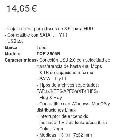
14,65
€
- Caja externa para discos de 3.5" para HDD
- Compatible con SATA I, II Y III
- USB 2.0
Marca
Tooq
Modelo
TQE-3509B
Características
- Conexión USB 2.0 con velocidad de
transferencia de hasta 480 Mbps
- 8 TB de capacidad máxima
- SATA I, II y III
- Tipos de archivos soportados:
FAT32/NTFS/APFS/eXT4/HFS+
- Plug & Play
- Compatible con Windows, MacOS y
distribuciones Linux
- Interruptor de encendido
- Indicador LED de lectura/escritura
- Color: Negro
- Medidas: 181x117x32 mm