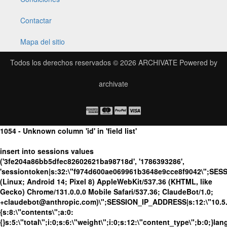
Contactar
Mapa del sitio
Todos los derechos reservados © 2026
ARCHIVATE
Powered by
archivate
1054 - Unknown column 'id' in 'field list'
insert into sessions values
('3fe204a86bb5dfec82602621ba98718d', '1786393286',
'sessiontoken|s:32:\"f974d600ae069961b3648e9cce8f9042\";SES
(Linux; Android 14; Pixel 8) AppleWebKit/537.36 (KHTML, like
Gecko) Chrome/131.0.0.0 Mobile Safari/537.36; ClaudeBot/1.0;
+claudebot@anthropic.com)\";SESSION_IP_ADDRESS|s:12:\"10.5.17
{s:8:\"contents\";a:0:
{}s:5:\"total\";i:0;s:6:\"weight\";i:0;s:12:\"content_type\";b:0;}