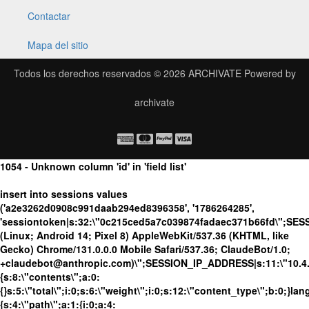
Contactar
Mapa del sitio
Todos los derechos reservados © 2026
ARCHIVATE
Powered by
archivate
1054 - Unknown column 'id' in 'field list'
insert into sessions values
('a2e3262d0908c991daab294ed8396358', '1786264285',
'sessiontoken|s:32:\"0c215ced5a7c039874fadaec371b66fd\";SES
(Linux; Android 14; Pixel 8) AppleWebKit/537.36 (KHTML, like
Gecko) Chrome/131.0.0.0 Mobile Safari/537.36; ClaudeBot/1.0;
+claudebot@anthropic.com)\";SESSION_IP_ADDRESS|s:11:\"10.4.98
{s:8:\"contents\";a:0:
{}s:5:\"total\";i:0;s:6:\"weight\";i:0;s:12:\"content_type\";b:0;}
{s:4:\"path\";a:1:{i:0;a:4: