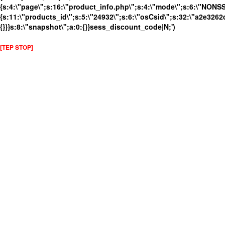
{s:4:\"page\";s:16:\"product_info.php\";s:4:\"mode\";s:6:\"NONSSL
{s:11:\"products_id\";s:5:\"24932\";s:6:\"osCsid\";s:32:\"a2e32
{}}}s:8:\"snapshot\";a:0:{}}sess_discount_code|N;')
[TEP STOP]