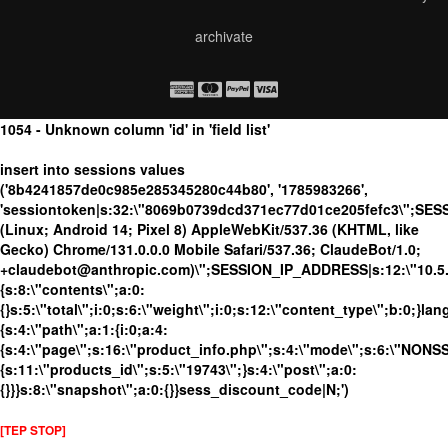
archivate
1054 - Unknown column 'id' in 'field list'
insert into sessions values
('8b4241857de0c985e285345280c44b80', '1785983266',
'sessiontoken|s:32:\"8069b0739dcd371ec77d01ce205fefc3\";SES
(Linux; Android 14; Pixel 8) AppleWebKit/537.36 (KHTML, like
Gecko) Chrome/131.0.0.0 Mobile Safari/537.36; ClaudeBot/1.0;
+claudebot@anthropic.com)\";SESSION_IP_ADDRESS|s:12:\"10.5.17
{s:8:\"contents\";a:0:
{}s:5:\"total\";i:0;s:6:\"weight\";i:0;s:12:\"content_type\";b:0;}
{s:4:\"path\";a:1:{i:0;a:4:
{s:4:\"page\";s:16:\"product_info.php\";s:4:\"mode\";s:6:\"NONSSL
{s:11:\"products_id\";s:5:\"19743\";}s:4:\"post\";a:0:
{}}}s:8:\"snapshot\";a:0:{}}sess_discount_code|N;')
[TEP STOP]