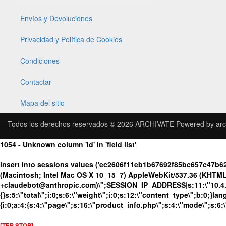
Envíos y Devoluciones
Privacidad y Política de Cookies
Condiciones
Contactar
Mapa del sitio
Todos los derechos reservados © 2026
ARCHIVATE
Powered by
arc
1054 - Unknown column 'id' in 'field list'
insert into sessions values ('ec2606f11eb1b67692f85bc657c47b6
(Macintosh; Intel Mac OS X 10_15_7) AppleWebKit/537.36 (KHTML, 
+claudebot@anthropic.com)\";SESSION_IP_ADDRESS|s:11:\"10.4.131
{}s:5:\"total\";i:0;s:6:\"weight\";i:0;s:12:\"content_type\";b:0;}
{i:0;a:4:{s:4:\"page\";s:16:\"product_info.php\";s:4:\"mode\";s:6:
[TEP STOP]