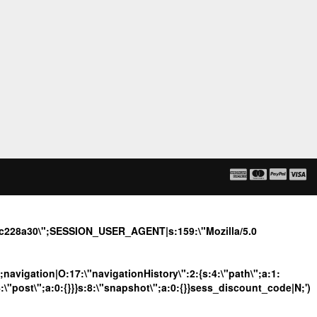
95c228a30\";SESSION_USER_AGENT|s:159:\"Mozilla/5.0
";navigation|O:17:\"navigationHistory\":2:{s:4:\"path\";a:1:
4:\"post\";a:0:{}}}s:8:\"snapshot\";a:0:{}}sess_discount_code|N;')