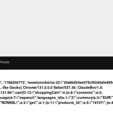
hivate
2', '1786206773', 'sessiontoken|s:32:\"2fa86d53ee075cf62d0afe8
like Gecko) Chrome/131.0.0.0 Safari/537.36; ClaudeBot/1.0;
.96\";cart|O:12:\"shoppingCart\":4:{s:8:\"contents\";a:0:
language|s:7:\"espanol\";languages_id|s:1:\"2\";currency|s:3:\"EUR\
\"NONSSL\";s:3:\"get\";a:1:{s:11:\"products_id\";s:5:\"19727\";}s: