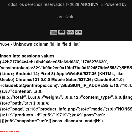
Todos los derechos reservados © 2026
ARCHIVATE
Powered by
archivate
1054 - Unknown column 'id' in 'field list'
insert into sessions values
('42b717094c4eb16b4946ee05fc69d636', '1786276630',
'sessiontoken|s:32:\"b09c2ec9a19faf7be0df224579de6553\";SES
(Linux; Android 14; Pixel 8) AppleWebKit/537.36 (KHTML, like
Gecko) Chrome/131.0.0.0 Mobile Safari/537.36; ClaudeBot/1.0;
+claudebot@anthropic.com)\";SESSION_IP_ADDRESS|s:10:\"10.4.86
{s:8:\"contents\";a:0:
{}s:5:\"total\";i:0;s:6:\"weight\";i:0;s:12:\"content_type\";b:0;}
{s:4:\"path\";a:1:{i:0;a:4:
{s:4:\"page\";s:16:\"product_info.php\";s:4:\"mode\";s:6:\"NONSSL
{s:11:\"products_id\";s:5:\"19719\";}s:4:\"post\";a:0:
{}}}s:8:\"snapshot\";a:0:{}}sess_discount_code|N;')