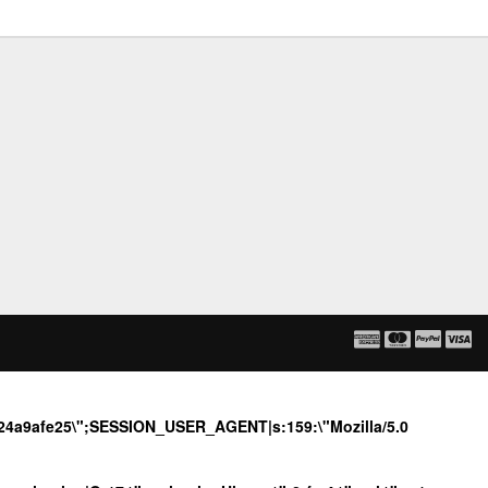
d124a9afe25\";SESSION_USER_AGENT|s:159:\"Mozilla/5.0