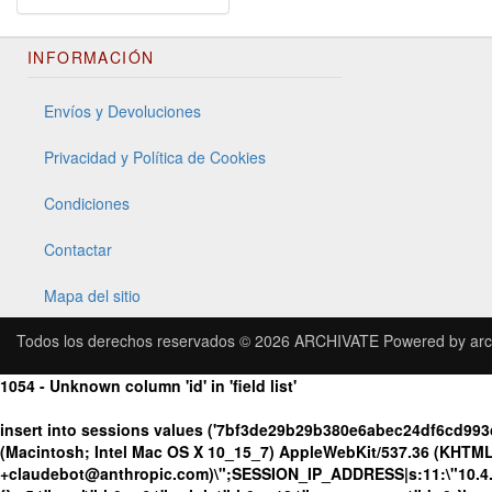
INFORMACIÓN
Envíos y Devoluciones
Privacidad y Política de Cookies
Condiciones
Contactar
Mapa del sitio
Todos los derechos reservados © 2026
ARCHIVATE
Powered by
arc
1054 - Unknown column 'id' in 'field list'
insert into sessions values ('7bf3de29b29b380e6abec24df6cd99
(Macintosh; Intel Mac OS X 10_15_7) AppleWebKit/537.36 (KHTML, 
+claudebot@anthropic.com)\";SESSION_IP_ADDRESS|s:11:\"10.4.98.