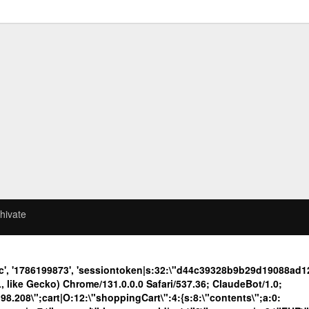
hivate
3c', '1786199873', 'sessiontoken|s:32:\"d44c39328b9b29d19088a
like Gecko) Chrome/131.0.0.0 Safari/537.36; ClaudeBot/1.0;
208\";cart|O:12:\"shoppingCart\":4:{s:8:\"contents\";a:0: