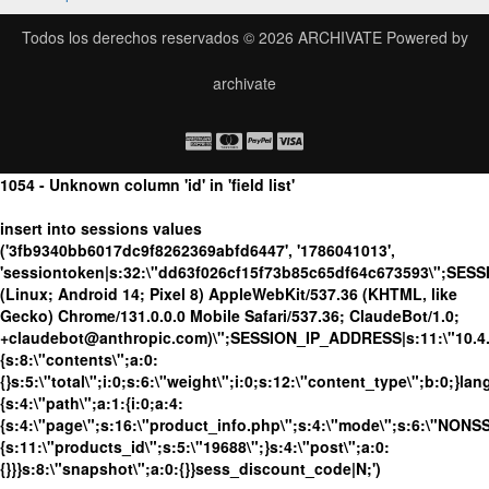
Todos los derechos reservados © 2026
ARCHIVATE
Powered by
archivate
1054 - Unknown column 'id' in 'field list'
insert into sessions values
('3fb9340bb6017dc9f8262369abfd6447', '1786041013',
'sessiontoken|s:32:\"dd63f026cf15f73b85c65df64c673593\";SES
(Linux; Android 14; Pixel 8) AppleWebKit/537.36 (KHTML, like
Gecko) Chrome/131.0.0.0 Mobile Safari/537.36; ClaudeBot/1.0;
+claudebot@anthropic.com)\";SESSION_IP_ADDRESS|s:11:\"10.4.13
{s:8:\"contents\";a:0:
{}s:5:\"total\";i:0;s:6:\"weight\";i:0;s:12:\"content_type\";b:0;}
{s:4:\"path\";a:1:{i:0;a:4:
{s:4:\"page\";s:16:\"product_info.php\";s:4:\"mode\";s:6:\"NONSSL
{s:11:\"products_id\";s:5:\"19688\";}s:4:\"post\";a:0:
{}}}s:8:\"snapshot\";a:0:{}}sess_discount_code|N;')