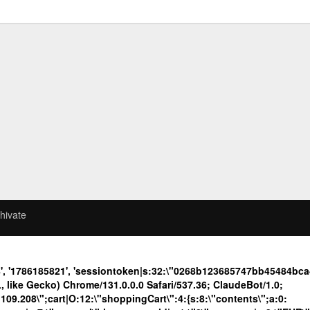
hivate
8', '1786185821', 'sessiontoken|s:32:\"0268b123685747bb45484b
like Gecko) Chrome/131.0.0.0 Safari/537.36; ClaudeBot/1.0;
.208\";cart|O:12:\"shoppingCart\":4:{s:8:\"contents\";a:0: