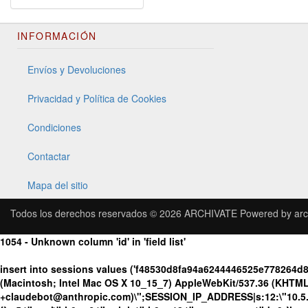
INFORMACIÓN
Envíos y Devoluciones
Privacidad y Política de Cookies
Condiciones
Contactar
Mapa del sitio
Todos los derechos reservados © 2026
ARCHIVATE
Powered by
arc
1054 - Unknown column 'id' in 'field list'
insert into sessions values ('f48530d8fa94a6244446525e778264d
(Macintosh; Intel Mac OS X 10_15_7) AppleWebKit/537.36 (KHTML, 
+claudebot@anthropic.com)\";SESSION_IP_ADDRESS|s:12:\"10.5.109