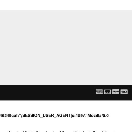
ca46249caf\";SESSION_USER_AGENT|s:159:\"Mozilla/5.0