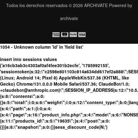
Todos los derechos reservados © 2026
ARCHIVATE
Powered by
archivate
1054 - Unknown column 'id' in 'field list'
insert into sessions values
('a16cb3ab3c4303af0af4fee301b2ecfe', '1785992155',
'sessiontoken|s:32:\"c2598e801103c814a634dd617ef2a888\";SES
(Linux; Android 14; Pixel 8) AppleWebKit/537.36 (KHTML, like
Gecko) Chrome/131.0.0.0 Mobile Safari/537.36; ClaudeBot/1.0;
+claudebot@anthropic.com)\";SESSION_IP_ADDRESS|s:12:\"10.5.16
{s:8:\"contents\";a:0:
{}s:5:\"total\";i:0;s:6:\"weight\";i:0;s:12:\"content_type\";b:0;}
{s:4:\"path\";a:1:{i:0;a:4:
{s:4:\"page\";s:16:\"product_info.php\";s:4:\"mode\";s:6:\"NONSSL
{s:11:\"products_id\";s:5:\"19635\";}s:4:\"post\";a:0:
{}}}s:8:\"snapshot\";a:0:{}}sess_discount_code|N;')