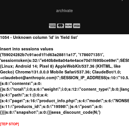
archivate
1054 - Unknown column 'id' in 'field list'
insert into sessions values
('f59024282b7c91acd1f1d63a28811a17', '1786071351',
'sessiontoken|s:32:\"e640b8e8a04a4e4ace70d1f695bce69e\";SES
(Linux; Android 14; Pixel 8) AppleWebKit/537.36 (KHTML, like
Gecko) Chrome/131.0.0.0 Mobile Safari/537.36; ClaudeBot/1.0;
+claudebot@anthropic.com)\";SESSION_IP_ADDRESS|s:10:\"10.5.63
{s:8:\"contents\";a:0:
{}s:5:\"total\";i:0;s:6:\"weight\";i:0;s:12:\"content_type\";b:0;}
{s:4:\"path\";a:1:{i:0;a:4:
{s:4:\"page\";s:16:\"product_info.php\";s:4:\"mode\";s:6:\"NONSSL
{s:11:\"products_id\";s:5:\"19598\";}s:4:\"post\";a:0:
{}}}s:8:\"snapshot\";a:0:{}}sess_discount_code|N;')
[TEP STOP]