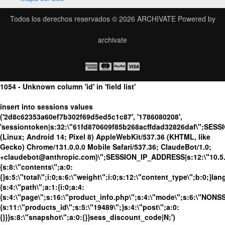
Todos los derechos reservados © 2026
ARCHIVATE
Powered by
archivate
1054 - Unknown column 'id' in 'field list'
insert into sessions values
('2d8c62353a60ef7b302f69d5ed5c1c87', '1786080208',
'sessiontoken|s:32:\"61fd870609f85b268acffdad32826daf\";SESS
(Linux; Android 14; Pixel 8) AppleWebKit/537.36 (KHTML, like
Gecko) Chrome/131.0.0.0 Mobile Safari/537.36; ClaudeBot/1.0;
+claudebot@anthropic.com)\";SESSION_IP_ADDRESS|s:12:\"10.5.16
{s:8:\"contents\";a:0:
{}s:5:\"total\";i:0;s:6:\"weight\";i:0;s:12:\"content_type\";b:0;}
{s:4:\"path\";a:1:{i:0;a:4:
{s:4:\"page\";s:16:\"product_info.php\";s:4:\"mode\";s:6:\"NONSSL
{s:11:\"products_id\";s:5:\"19489\";}s:4:\"post\";a:0:
{}}}s:8:\"snapshot\";a:0:{}}sess_discount_code|N;')