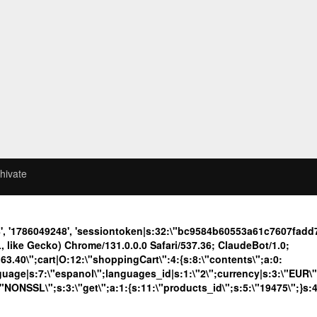
hivate
8', '1786049248', 'sessiontoken|s:32:\"bc9584b60553a61c7607fa
like Gecko) Chrome/131.0.0.0 Safari/537.36; ClaudeBot/1.0;
40\";cart|O:12:\"shoppingCart\":4:{s:8:\"contents\";a:0:
language|s:7:\"espanol\";languages_id|s:1:\"2\";currency|s:3:\"EUR\
\"NONSSL\";s:3:\"get\";a:1:{s:11:\"products_id\";s:5:\"19475\";}s: