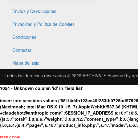
Envíos y Devoluciones
Privacidad y Política de Cookies
Condiciones
Contactar
Mapa del sitio
Todos los derechos reservados © 2026
ARCHIVATE
Powered by
arc
1054 - Unknown column 'id' in 'field list'
insert into sessions values ('851f4d4b123ce40f253fb0728bd9752
(Macintosh; Intel Mac OS X 10_15_7) AppleWebKit/537.36 (KHTML, 
+claudebot@anthropic.com)\";SESSION_IP_ADDRESS|s:10:\"10.5.63.
{}s:5:\"total\";i:0;s:6:\"weight\";i:0;s:12:\"content_type\";b:0;}
{i:0;a:4:{s:4:\"page\";s:16:\"product_info.php\";s:4:\"mode\";s:6:
[TEP STOP]