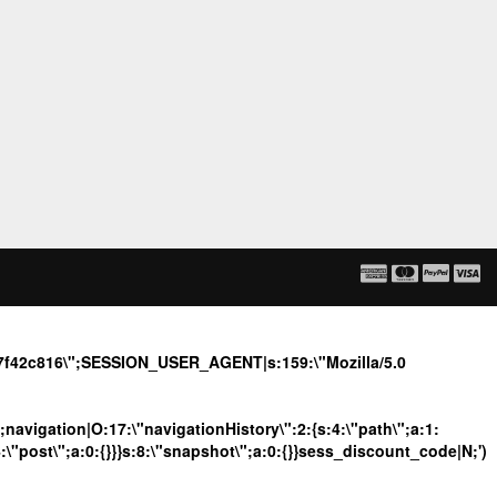
dd7f42c816\";SESSION_USER_AGENT|s:159:\"Mozilla/5.0
";navigation|O:17:\"navigationHistory\":2:{s:4:\"path\";a:1:
4:\"post\";a:0:{}}}s:8:\"snapshot\";a:0:{}}sess_discount_code|N;')