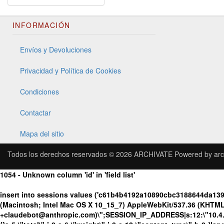
INFORMACIÓN
Envíos y Devoluciones
Privacidad y Política de Cookies
Condiciones
Contactar
Mapa del sitio
Todos los derechos reservados © 2026
ARCHIVATE
Powered by
arc
1054 - Unknown column 'id' in 'field list'
insert into sessions values ('c61b4b4192a10890cbc3188644da139
(Macintosh; Intel Mac OS X 10_15_7) AppleWebKit/537.36 (KHTML, 
+claudebot@anthropic.com)\";SESSION_IP_ADDRESS|s:12:\"10.4.195