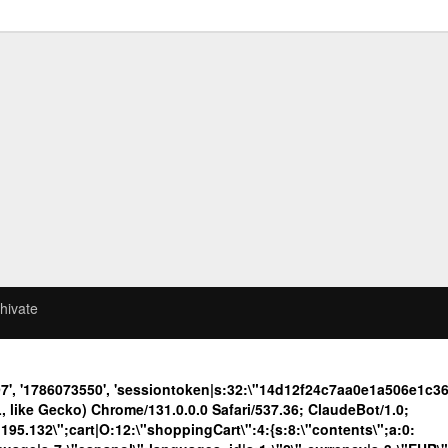
hivate
7', '1786073550', 'sessiontoken|s:32:\"14d12f24c7aa0e1a506e1c
like Gecko) Chrome/131.0.0.0 Safari/537.36; ClaudeBot/1.0;
.132\";cart|O:12:\"shoppingCart\":4:{s:8:\"contents\";a:0: