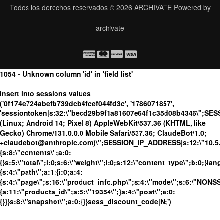
Todos los derechos reservados © 2026
ARCHIVATE
Powered by
archivate
1054 - Unknown column 'id' in 'field list'
insert into sessions values
('0f174e724abefb739dcb4fcef044fd3c', '1786071857',
'sessiontoken|s:32:\"becd29b9f1a81607e64f1c35d08b4346\";SES
(Linux; Android 14; Pixel 8) AppleWebKit/537.36 (KHTML, like
Gecko) Chrome/131.0.0.0 Mobile Safari/537.36; ClaudeBot/1.0;
+claudebot@anthropic.com)\";SESSION_IP_ADDRESS|s:12:\"10.5.16
{s:8:\"contents\";a:0:
{}s:5:\"total\";i:0;s:6:\"weight\";i:0;s:12:\"content_type\";b:0;}
{s:4:\"path\";a:1:{i:0;a:4:
{s:4:\"page\";s:16:\"product_info.php\";s:4:\"mode\";s:6:\"NONSSL
{s:11:\"products_id\";s:5:\"19354\";}s:4:\"post\";a:0:
{}}}s:8:\"snapshot\";a:0:{}}sess_discount_code|N;')