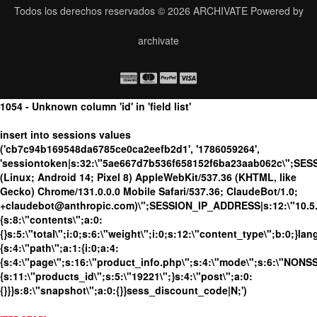
Todos los derechos reservados © 2026
ARCHIVATE
Powered by
archivate
1054 - Unknown column 'id' in 'field list'
insert into sessions values
('cb7c94b169548da6785ce0ca2eefb2d1', '1786059264',
'sessiontoken|s:32:\"5ae667d7b536f658152f6ba23aab062c\";SES
(Linux; Android 14; Pixel 8) AppleWebKit/537.36 (KHTML, like
Gecko) Chrome/131.0.0.0 Mobile Safari/537.36; ClaudeBot/1.0;
+claudebot@anthropic.com)\";SESSION_IP_ADDRESS|s:12:\"10.5.10
{s:8:\"contents\";a:0:
{}s:5:\"total\";i:0;s:6:\"weight\";i:0;s:12:\"content_type\";b:0;}
{s:4:\"path\";a:1:{i:0;a:4:
{s:4:\"page\";s:16:\"product_info.php\";s:4:\"mode\";s:6:\"NONSSL
{s:11:\"products_id\";s:5:\"19221\";}s:4:\"post\";a:0:
{}}}s:8:\"snapshot\";a:0:{}}sess_discount_code|N;')