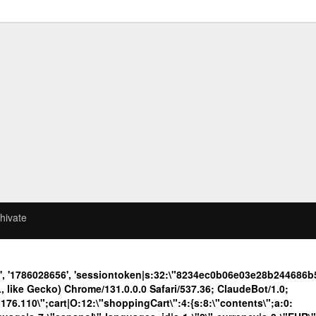
hivate
f', '1786028656', 'sessiontoken|s:32:\"8234ec0b06e03e28b24468
like Gecko) Chrome/131.0.0.0 Safari/537.36; ClaudeBot/1.0;
.110\";cart|O:12:\"shoppingCart\":4:{s:8:\"contents\";a:0: