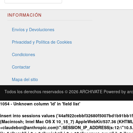
INFORMACIÓN
Envíos y Devoluciones
Privacidad y Política de Cookies
Condiciones
Contactar
Mapa del sitio
Todos los derechos reservados © 2026
ARCHIVATE
Powered by
arc
1054 - Unknown column 'id' in 'field list'
insert into sessions values ('44af922cebbf32680f5007bd1b91bb1
(Macintosh; Intel Mac OS X 10_15_7) AppleWebKit/537.36 (KHTML, 
+claudebot@anthropic.com)\";SESSION_IP_ADDRESS|s:12:\"10.5.176