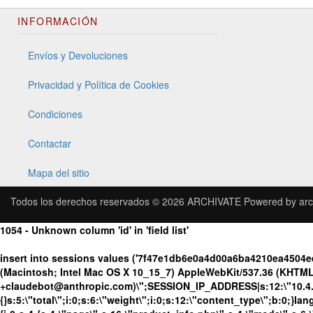
INFORMACIÓN
Envíos y Devoluciones
Privacidad y Política de Cookies
Condiciones
Contactar
Mapa del sitio
Todos los derechos reservados © 2026
ARCHIVATE
Powered by
arc
1054 - Unknown column 'id' in 'field list'
insert into sessions values ('7f47e1db6e0a4d00a6ba4210ea4504e
(Macintosh; Intel Mac OS X 10_15_7) AppleWebKit/537.36 (KHTML, 
+claudebot@anthropic.com)\";SESSION_IP_ADDRESS|s:12:\"10.4.195
{}s:5:\"total\";i:0;s:6:\"weight\";i:0;s:12:\"content_type\";b:0;}