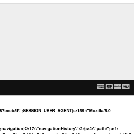
b587cccb5f\";SESSION_USER_AGENT|s:159:\"Mozilla/5.0
";navigation|O:17:\"navigationHistory\":2:{s:4:\"path\";a:1: