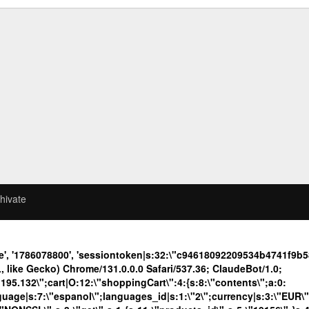
hivate
e', '1786078800', 'sessiontoken|s:32:\"c94618092209534b4741f9
like Gecko) Chrome/131.0.0.0 Safari/537.36; ClaudeBot/1.0;
.132\";cart|O:12:\"shoppingCart\":4:{s:8:\"contents\";a:0:
language|s:7:\"espanol\";languages_id|s:1:\"2\";currency|s:3:\"EUR\