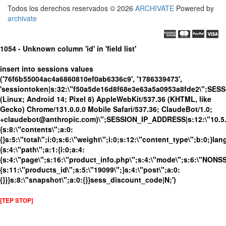
Todos los derechos reservados © 2026
ARCHIVATE
Powered by
archivate
1054 - Unknown column 'id' in 'field list'
insert into sessions values
('76f6b55004ac4a6860810ef0ab6336c9', '1786339473',
'sessiontoken|s:32:\"f50a5de16d8f68e3e63a5a0953a8fde2\";SES
(Linux; Android 14; Pixel 8) AppleWebKit/537.36 (KHTML, like
Gecko) Chrome/131.0.0.0 Mobile Safari/537.36; ClaudeBot/1.0;
+claudebot@anthropic.com)\";SESSION_IP_ADDRESS|s:12:\"10.5.17
{s:8:\"contents\";a:0:
{}s:5:\"total\";i:0;s:6:\"weight\";i:0;s:12:\"content_type\";b:0;}
{s:4:\"path\";a:1:{i:0;a:4:
{s:4:\"page\";s:16:\"product_info.php\";s:4:\"mode\";s:6:\"NONSSL
{s:11:\"products_id\";s:5:\"19099\";}s:4:\"post\";a:0:
{}}}s:8:\"snapshot\";a:0:{}}sess_discount_code|N;')
[TEP STOP]