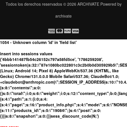
Todos los derechos reservados © 2026
ARCHIVATE
Powered by
archivate
1054 - Unknown column 'id' in 'field list'
insert into sessions values
('4bbb141487fb54c26152c797a58fd5ce', '1786259208',
'sessiontoken|s:32:\"87e1080bc022801c3c2b0b0d305929b5\";SE
(Linux; Android 14; Pixel 8) AppleWebKit/537.36 (KHTML, like
Gecko) Chrome/131.0.0.0 Mobile Safari/537.36; ClaudeBot/1.0;
+claudebot@anthropic.com)\";SESSION_IP_ADDRESS|s:10:\"10.4.86
{s:8:\"contents\";a:0:
{}s:5:\"total\";i:0;s:6:\"weight\";i:0;s:12:\"content_type\";b:0;}
{s:4:\"path\";a:1:{i:0;a:4:
{s:4:\"page\";s:16:\"product_info.php\";s:4:\"mode\";s:6:\"NONSSL
{s:11:\"products_id\";s:5:\"19084\";}s:4:\"post\";a:0:
{}}}s:8:\"snapshot\";a:0:{}}sess_discount_code|N;')