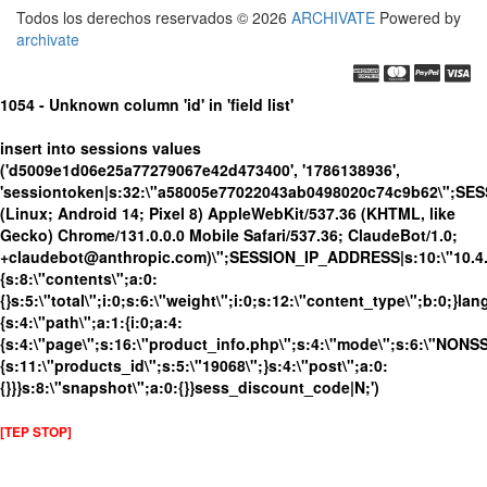
Todos los derechos reservados © 2026
ARCHIVATE
Powered by
archivate
1054 - Unknown column 'id' in 'field list'
insert into sessions values
('d5009e1d06e25a77279067e42d473400', '1786138936',
'sessiontoken|s:32:\"a58005e77022043ab0498020c74c9b62\";SES
(Linux; Android 14; Pixel 8) AppleWebKit/537.36 (KHTML, like
Gecko) Chrome/131.0.0.0 Mobile Safari/537.36; ClaudeBot/1.0;
+claudebot@anthropic.com)\";SESSION_IP_ADDRESS|s:10:\"10.4.86
{s:8:\"contents\";a:0:
{}s:5:\"total\";i:0;s:6:\"weight\";i:0;s:12:\"content_type\";b:0;}
{s:4:\"path\";a:1:{i:0;a:4:
{s:4:\"page\";s:16:\"product_info.php\";s:4:\"mode\";s:6:\"NONSSL
{s:11:\"products_id\";s:5:\"19068\";}s:4:\"post\";a:0:
{}}}s:8:\"snapshot\";a:0:{}}sess_discount_code|N;')
[TEP STOP]