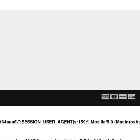
4ad64aaa6\";SESSION_USER_AGENT|s:159:\"Mozilla/5.0 (Macintosh;