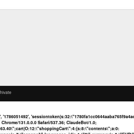
hivate
d', '1786051492', 'sessiontoken|s:32:\"1780fa1cc0644aaba765f9a
Chrome/131.0.0.0 Safari/537.36; ClaudeBot/1.0;
40\";cart|O:12:\"shoppingCart\":4:{s:8:\"contents\";a:0: