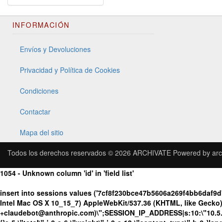
INFORMACIÓN
Envíos y Devoluciones
Privacidad y Política de Cookies
Condiciones
Contactar
Mapa del sitio
Todos los derechos reservados © 2026
ARCHIVATE
Powered by
arc
1054 - Unknown column 'id' in 'field list'
insert into sessions values ('7cf8f230bce47b5606a269f4bb6daf9
Intel Mac OS X 10_15_7) AppleWebKit/537.36 (KHTML, like Gecko) 
+claudebot@anthropic.com)\";SESSION_IP_ADDRESS|s:10:\"10.5.63.