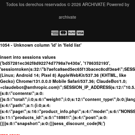
Todos los derechos reservados © 2026
ARCHIVATE
Powered by
archivate
1054 - Unknown column 'id' in 'field list'
insert into sessions values
('bd57281ec362f8d92274d7798a7e430a', '1786352193',
'sessiontoken|s:32:\"b7aefca9aed5ec65f13bacec8cdf3ea4\";SES
(Linux; Android 14; Pixel 8) AppleWebKit/537.36 (KHTML, like
Gecko) Chrome/131.0.0.0 Mobile Safari/537.36; ClaudeBot/1.0;
+claudebot@anthropic.com)\";SESSION_IP_ADDRESS|s:12:\"10.5.17
{s:8:\"contents\";a:0:
{}s:5:\"total\";i:0;s:6:\"weight\";i:0;s:12:\"content_type\";b:0;}
{s:4:\"path\";a:1:{i:0;a:4:
{s:4:\"page\";s:16:\"product_info.php\";s:4:\"mode\";s:6:\"NONSSL
{s:11:\"products_id\";s:5:\"18981\";}s:4:\"post\";a:0:
{}}}s:8:\"snapshot\";a:0:{}}sess_discount_code|N;')