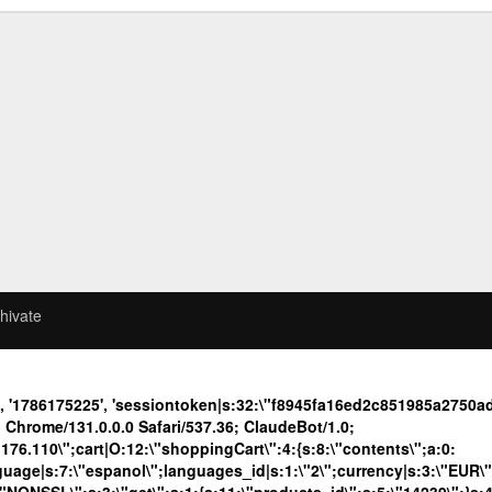
hivate
e', '1786175225', 'sessiontoken|s:32:\"f8945fa16ed2c851985a275
Chrome/131.0.0.0 Safari/537.36; ClaudeBot/1.0;
.110\";cart|O:12:\"shoppingCart\":4:{s:8:\"contents\";a:0:
language|s:7:\"espanol\";languages_id|s:1:\"2\";currency|s:3:\"EUR\