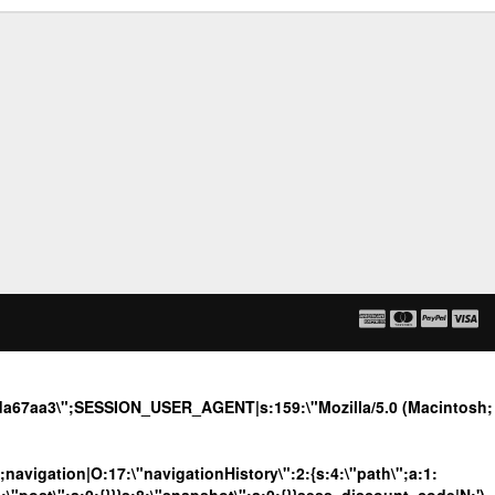
0ada67aa3\";SESSION_USER_AGENT|s:159:\"Mozilla/5.0 (Macintosh;
";navigation|O:17:\"navigationHistory\":2:{s:4:\"path\";a:1: