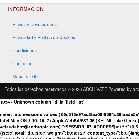
INFORMACIÓN
Envíos y Devoluciones
Privacidad y Política de Cookies
Condiciones
Contactar
Mapa del sitio
Todos los derechos reservados © 2026
ARCHIVATE
Powered by
arc
1054 - Unknown column 'id' in 'field list'
insert into sessions values ('60c313e97ac8faa09f9384c88faade5
Intel Mac OS X 10_15_7) AppleWebKit/537.36 (KHTML, like Gecko) 
+claudebot@anthropic.com)\";SESSION_IP_ADDRESS|s:12:\"10.5.176
{}s:5:\"total\";i:0;s:6:\"weight\";i:0;s:12:\"content_type\";b:0;}