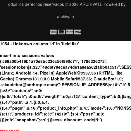
Todos los derechos reservados © 2026
ARCHIVATE
Powered by
archivate
1054 - Unknown column 'id' in 'field list'
insert into sessions values
('569a00b416b1a70e8bc236c56f890c71', '1786226272',
'sessiontoken|s:32:\"48d6f79ecea74de1a8ea502fabb0ac51\";SES
(Linux; Android 14; Pixel 8) AppleWebKit/537.36 (KHTML, like
Gecko) Chrome/131.0.0.0 Mobile Safari/537.36; ClaudeBot/1.0;
+claudebot@anthropic.com)\";SESSION_IP_ADDRESS|s:10:\"10.5.63
{s:8:\"contents\";a:0:
{}s:5:\"total\";i:0;s:6:\"weight\";i:0;s:12:\"content_type\";b:0;}
{s:4:\"path\";a:1:{i:0;a:4:
{s:4:\"page\";s:16:\"product_info.php\";s:4:\"mode\";s:6:\"NONSSL
{s:11:\"products_id\";s:5:\"14219\";}s:4:\"post\";a:0:
{}}}s:8:\"snapshot\";a:0:{}}sess_discount_code|N;')