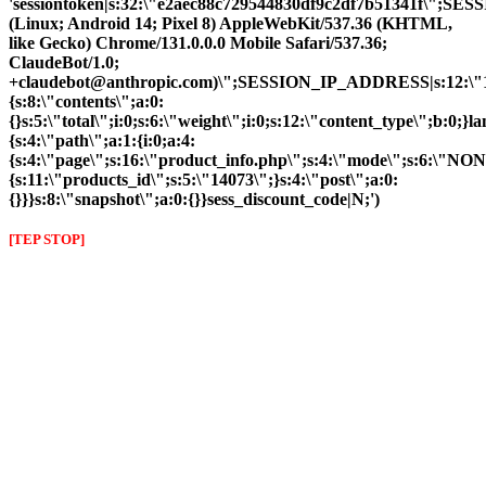
'sessiontoken|s:32:\"e2aec88c729544830df9c2df7b51341f\";S
(Linux; Android 14; Pixel 8) AppleWebKit/537.36 (KHTML,
like Gecko) Chrome/131.0.0.0 Mobile Safari/537.36;
ClaudeBot/1.0;
+claudebot@anthropic.com)\";SESSION_IP_ADDRESS|s:12:\"10.
{s:8:\"contents\";a:0:
{}s:5:\"total\";i:0;s:6:\"weight\";i:0;s:12:\"content_type\";b:0;
{s:4:\"path\";a:1:{i:0;a:4:
{s:4:\"page\";s:16:\"product_info.php\";s:4:\"mode\";s:6:\"NON
{s:11:\"products_id\";s:5:\"14073\";}s:4:\"post\";a:0:
{}}}s:8:\"snapshot\";a:0:{}}sess_discount_code|N;')
[TEP STOP]