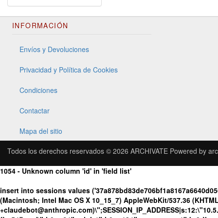
INFORMACIÓN
Envíos y Devoluciones
Privacidad y Política de Cookies
Condiciones
Contactar
Mapa del sitio
Todos los derechos reservados © 2026
ARCHIVATE
Powered by
arc
1054 - Unknown column 'id' in 'field list'
insert into sessions values ('37a878bd83de706bf1a8167a6640d05
(Macintosh; Intel Mac OS X 10_15_7) AppleWebKit/537.36 (KHTML, 
+claudebot@anthropic.com)\";SESSION_IP_ADDRESS|s:12:\"10.5.176