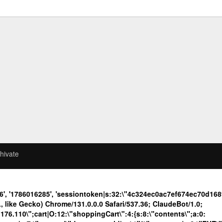
hivate
6', '1786016285', 'sessiontoken|s:32:\"4c324ec0ac7ef674ec70d1
like Gecko) Chrome/131.0.0.0 Safari/537.36; ClaudeBot/1.0;
.110\";cart|O:12:\"shoppingCart\":4:{s:8:\"contents\";a:0: