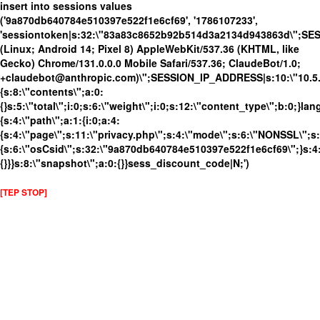
insert into sessions values
('9a870db640784e510397e522f1e6cf69', '1786107233',
'sessiontoken|s:32:\"83a83c8652b92b514d3a2134d943863d\";SE
(Linux; Android 14; Pixel 8) AppleWebKit/537.36 (KHTML, like
Gecko) Chrome/131.0.0.0 Mobile Safari/537.36; ClaudeBot/1.0;
+claudebot@anthropic.com)\";SESSION_IP_ADDRESS|s:10:\"10.5.63
{s:8:\"contents\";a:0:
{}s:5:\"total\";i:0;s:6:\"weight\";i:0;s:12:\"content_type\";b:0;}
{s:4:\"path\";a:1:{i:0;a:4:
{s:4:\"page\";s:11:\"privacy.php\";s:4:\"mode\";s:6:\"NONSSL\";s:3
{s:6:\"osCsid\";s:32:\"9a870db640784e510397e522f1e6cf69\";}s:4:
{}}}s:8:\"snapshot\";a:0:{}}sess_discount_code|N;')
[TEP STOP]