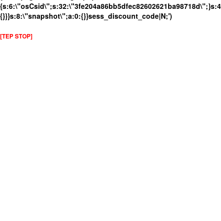
{s:6:\"osCsid\";s:32:\"3fe204a86bb5dfec82602621ba98718d\";}s:4:
{}}}s:8:\"snapshot\";a:0:{}}sess_discount_code|N;')
[TEP STOP]