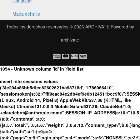
Contactar
Mapa del sitio
Todos los derechos reservados © 2026
ARCHIVATE
Powered by
archivate
1054 - Unknown column 'id' in 'field list'
insert into sessions values
('3fe204a86bb5dfec82602621ba98718d', '1786066410',
'sessiontoken|s:32:\"fff9eac84e2db4ef9e0b124511bcc9f0\";SESS
(Linux; Android 14; Pixel 8) AppleWebKit/537.36 (KHTML, like
Gecko) Chrome/131.0.0.0 Mobile Safari/537.36; ClaudeBot/1.0;
+claudebot@anthropic.com)\";SESSION_IP_ADDRESS|s:10:\"10.5.63
{s:8:\"contents\";a:0:
{}s:5:\"total\";i:0;s:6:\"weight\";i:0;s:12:\"content_type\";b:0;}
{s:4:\"path\";a:1:{i:0;a:4:
{s:4:\"page\";s:9:\"login.php\";s:4:\"mode\";s:6:\"NONSSL\";s:3:\"