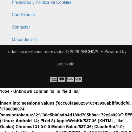
Privacidad y Política de Cookies
Condiciones
Contactar
Mapa del sitio
Todos los derechos reservados © 2026
ARCHIVATE
Powered by
archivate
1054 - Unknown column 'id' in 'field list'
insert into sessions values ('8cc88faae025910c43938abfff00dcf0',
'1786098074',
'sessiontoken|s:32:\"30c5b00adb4d189d705b8ac172e2a923\";SE
(Linux; Android 14; Pixel 8) AppleWebKit/537.36 (KHTML, like
Gecko) Chrome/131.0.0.0 Mobile Safari/537.36; ClaudeBot/1.0;