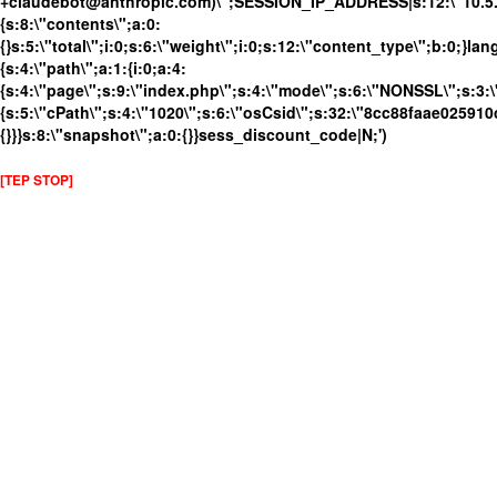
+claudebot@anthropic.com)\";SESSION_IP_ADDRESS|s:12:\"10.5.10
{s:8:\"contents\";a:0:
{}s:5:\"total\";i:0;s:6:\"weight\";i:0;s:12:\"content_type\";b:0;}
{s:4:\"path\";a:1:{i:0;a:4:
{s:4:\"page\";s:9:\"index.php\";s:4:\"mode\";s:6:\"NONSSL\";s:3:\
{s:5:\"cPath\";s:4:\"1020\";s:6:\"osCsid\";s:32:\"8cc88faae025910
{}}}s:8:\"snapshot\";a:0:{}}sess_discount_code|N;')
[TEP STOP]