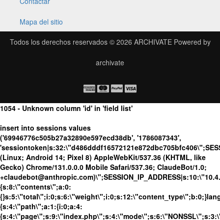
Contactar
Mapa del sitio
Todos los derechos reservados © 2026
ARCHIVATE
Powered by
archivate
1054 - Unknown column 'id' in 'field list'
insert into sessions values
('69946776c505b27a32890e597ecd38db', '1786087343',
'sessiontoken|s:32:\"d486dddf16572121e872dbc705bfc406\";SES
(Linux; Android 14; Pixel 8) AppleWebKit/537.36 (KHTML, like
Gecko) Chrome/131.0.0.0 Mobile Safari/537.36; ClaudeBot/1.0;
+claudebot@anthropic.com)\";SESSION_IP_ADDRESS|s:10:\"10.4.86
{s:8:\"contents\";a:0:
{}s:5:\"total\";i:0;s:6:\"weight\";i:0;s:12:\"content_type\";b:0;}
{s:4:\"path\";a:1:{i:0;a:4:
{s:4:\"page\";s:9:\"index.php\";s:4:\"mode\";s:6:\"NONSSL\";s:3:\