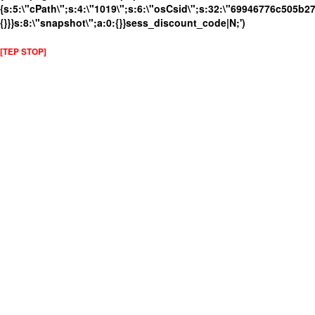
{s:5:\"cPath\";s:4:\"1019\";s:6:\"osCsid\";s:32:\"69946776c505b2
{}}}s:8:\"snapshot\";a:0:{}}sess_discount_code|N;')
[TEP STOP]