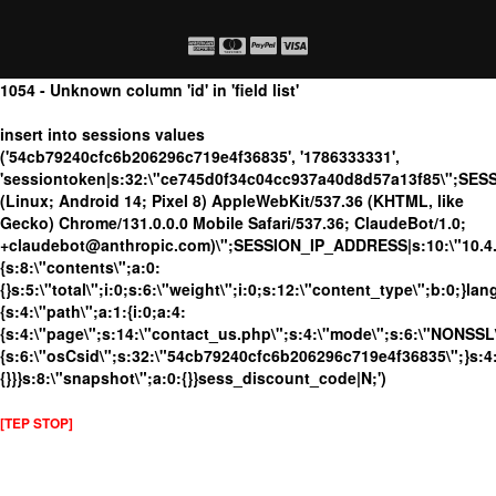
1054 - Unknown column 'id' in 'field list'
insert into sessions values
('54cb79240cfc6b206296c719e4f36835', '1786333331',
'sessiontoken|s:32:\"ce745d0f34c04cc937a40d8d57a13f85\";SES
(Linux; Android 14; Pixel 8) AppleWebKit/537.36 (KHTML, like
Gecko) Chrome/131.0.0.0 Mobile Safari/537.36; ClaudeBot/1.0;
+claudebot@anthropic.com)\";SESSION_IP_ADDRESS|s:10:\"10.4.86
{s:8:\"contents\";a:0:
{}s:5:\"total\";i:0;s:6:\"weight\";i:0;s:12:\"content_type\";b:0;}
{s:4:\"path\";a:1:{i:0;a:4:
{s:4:\"page\";s:14:\"contact_us.php\";s:4:\"mode\";s:6:\"NONSSL\"
{s:6:\"osCsid\";s:32:\"54cb79240cfc6b206296c719e4f36835\";}s:4:
{}}}s:8:\"snapshot\";a:0:{}}sess_discount_code|N;')
[TEP STOP]